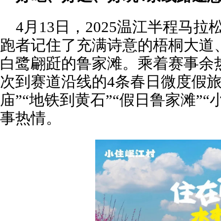
4月13日，2025温江半程马
跑者记住了充满诗意的梧桐大道
白鹭翩跹的鲁家滩。乘着赛事余热
次到赛道沿线的4条春日微度假旅
庙”“地铁到黄石”“假日鲁家滩”
事热情。