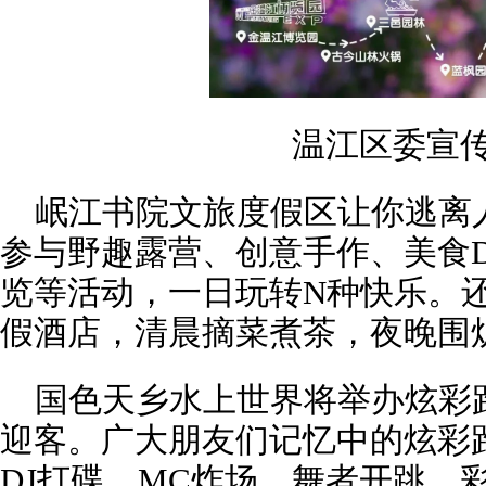
温江区委宣
岷江书院文旅度假区让你逃离
参与野趣露营、创意手作、美食D
览等活动，一日玩转N种快乐。
假酒店，清晨摘菜煮茶，夜晚围
国色天乡水上世界将举办炫彩
迎客。广大朋友们记忆中的炫彩
DJ打碟、MC炸场、舞者开跳、