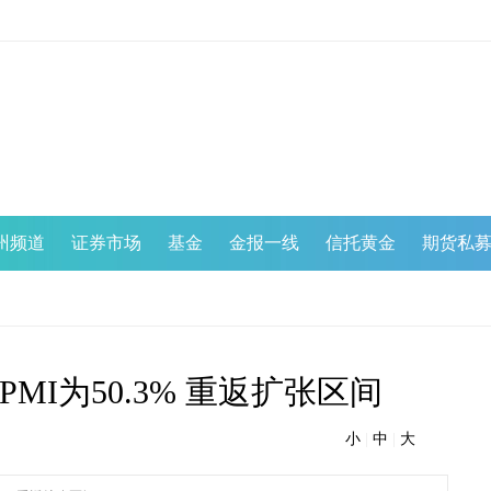
州频道
证券市场
基金
金报一线
信托黄金
期货私
I为50.3% 重返扩张区间
小
|
中
|
大