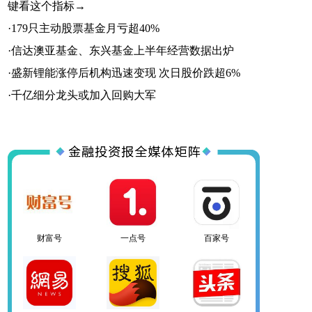
键看这个指标→
·
179只主动股票基金月亏超40%
·
信达澳亚基金、东兴基金上半年经营数据出炉
·
盛新锂能涨停后机构迅速变现 次日股价跌超6%
百家号
网易号
搜狐号
·
千亿细分龙头或加入回购大军
头条号
官方微信
企鹅号
财富号
一点号
百家号