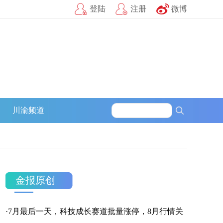
登陆
注册
微博
官方微信
企鹅号
财富号
一点号
百家号
网易号
募
川渝频道
搜狐号
头条号
官方微信
金报原创
·
7月最后一天，科技成长赛道批量涨停，8月行情关
企鹅号
财富号
一点号