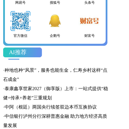
网易号
搜狐号
头条号
官方微信
企鹅号
财富号
AI推荐
一点号
百家号
网易号
·
种地也种“风景”，服务也能生金，仁寿乡村这样“点
石成金”
·
泰康鑫享世家2027（御享版）上市：一站式提供“稳
健+传承+养老”三重规划
搜狐号
头条号
·
中阿（根廷）两国央行续签双边本币互换协议
·
中信银行泸州分行深耕普惠金融 助力地方经济高质
量发展