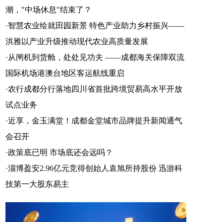
潮，"中场休息"结束了？
官方微信
企鹅号
财富号
·
智慧农业绘就田园新景 特色产业助力乡村振兴——
洪雅以产业升级推动现代农业高质量发展
·
从闸机到货舱，处处见功夫 ——成都海关保障双流
一点号
百家号
网易号
国际机场港澳台地区客运航线重启
·
农行成都分行落地四川省首批跨境贸易高水平开放
试点业务
·
近享，金玉满堂！成都金堂城市品牌提升新闻通气
搜狐号
头条号
会召开
·
政策底已明 市场底还会远吗？
·
淄博盈安2.96亿元竞得创始人袁旭所持股份 迅游科
技第一大股东易主