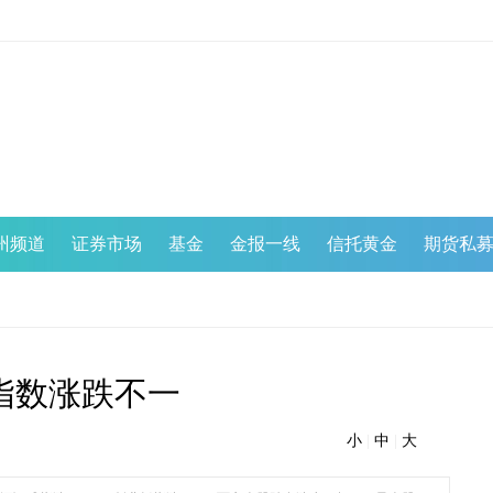
州频道
证券市场
基金
金报一线
信托黄金
期货私
指数涨跌不一
小
|
中
|
大