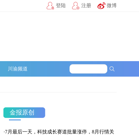
登陆
注册
微博
募
川渝频道
金报原创
·
7月最后一天，科技成长赛道批量涨停，8月行情关
官方微信
企鹅号
财富号