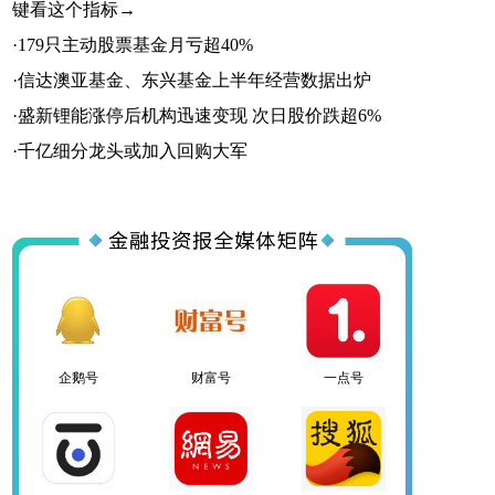
键看这个指标→
·
179只主动股票基金月亏超40%
·
信达澳亚基金、东兴基金上半年经营数据出炉
·
盛新锂能涨停后机构迅速变现 次日股价跌超6%
一点号
百家号
网易号
·
千亿细分龙头或加入回购大军
搜狐号
头条号
官方微信
企鹅号
财富号
一点号