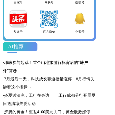
百家号
网易号
搜狐号
头条号
官方微信
企鹅号
AI推荐
财富号
一点号
百家号
·
邛崃参与起草！首个山地旅游行标背后的“崃户
外”答卷
·
7月最后一天，科技成长赛道批量涨停，8月行情关
键看这个指标→
网易号
搜狐号
头条号
·
炎夏送清凉，工行在身边 ——工行成都分行开展夏
日送清凉关爱活动
·
沸腾的黄金！重返4100美元关口，黄金股掀涨停