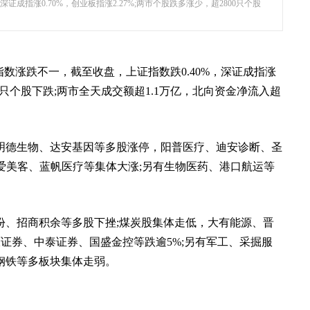
成指涨0.70%，创业板指涨2.27%;两市个股跌多涨少，超2800只个股
数涨跌不一，截至收盘，上证指数跌0.40%，深证成指涨
800只个股下跌;两市全天成交额超1.1万亿，北向资金净流入超
明德生物、达安基因等多股涨停，阳普医疗、迪安诊断、圣
、爱美客、蓝帆医疗等集体大涨;另有生物医药、港口航运等
份、招商积余等多股下挫;煤炭股集体走低，大有能源、晋
原证券、中泰证券、国盛金控等跌逾5%;另有军工、采掘服
钢铁等多板块集体走弱。