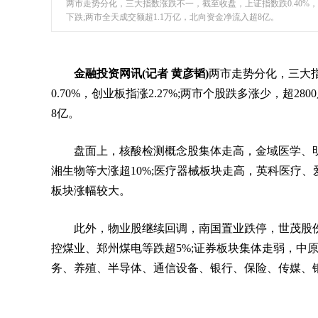
两市走势分化，三大指数涨跌不一，截至收盘，上证指数跌0.40%，深证
下跌;两市全天成交额超1.1万亿，北向资金净流入超8亿。
金融投资网讯(记者 黄彦韬)
两市走势分化，三大指
0.70%，创业板指涨2.27%;两市个股跌多涨少，超2
8亿。
盘面上，核酸检测概念股集体走高，金域医学、
湘生物等大涨超10%;医疗器械板块走高，英科医疗
板块涨幅较大。
此外，物业股继续回调，南国置业跌停，世茂股
控煤业、郑州煤电等跌超5%;证券板块集体走弱，中
务、养殖、半导体、通信设备、银行、保险、传媒、