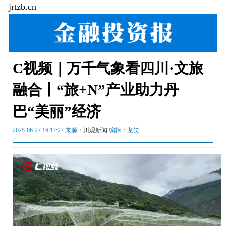
jrtzb.cn
C视频｜万千气象看四川·文旅
融合丨“旅+N”产业助力丹
巴“美丽”经济
2025-06-27 16:17:27 来源：
川观新闻
编辑：龙笑