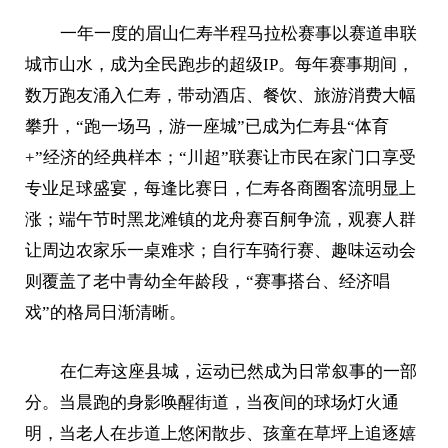
一年一度的眉山仁寿半程马拉松赛事以赛道串联
城市山水，成为全民跑步的超级IP。每年赛事期间，
数万跑友涌入仁寿，带动酒店、餐饮、旅游消费大幅
攀升，“跑一场马，游一座城”已成为仁寿县“体育
+”经济的经典样本；“川超”联赛让市民在家门口享受
专业足球盛宴，每逢比赛日，仁寿各商圈客流明显上
涨；端午节时黑龙滩镇的龙舟赛百舸争流，观赛人群
让周边农家乐一桌难求；自行车骑行赛、趣味运动会
则覆盖了老中青幼全年龄段，“赛事搭台、经济唱
戏”的格局日渐清晰。
在仁寿这座县城，运动已然成为日常叙事的一部
分。当晨跑的身影唤醒街道，当夜间的球场灯火通
明，当老人在步道上悠闲散步、孩童在草坪上追逐嬉