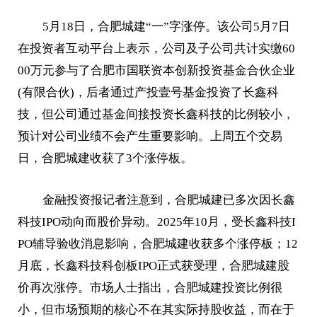
5月18日，合肥城建“一”字涨停。该公司5月7日
在投资者互动平台上表示，公司及子公司共计实缴60
00万元参与了合肥市国联资本创新投资基金合伙企业
(有限合伙)，后者通过产投壹号基金投资了长鑫科
技，但公司通过基金间接投资长鑫科技的比例较小，
预计对公司业绩不会产生重要影响。上周五个交易
日，合肥城建收获了3个涨停板。
金融投资报记者注意到，合肥城建已多次因长鑫
科技IPO动向而股价异动。2025年10月，受长鑫科技I
PO辅导验收消息影响，合肥城建收获多个涨停板；12
月底，长鑫科技科创板IPO正式获受理，合肥城建股
价再次涨停。市场人士指出，合肥城建投资比例很
小，但市场预期的核心不在其实际持股收益，而在于