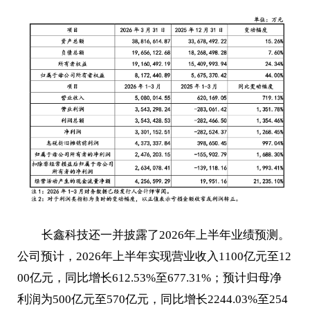
长鑫科技还一并披露了2026年上半年业绩预测。
公司预计，2026年上半年实现营业收入1100亿元至12
00亿元，同比增长612.53%至677.31%；预计归母净
利润为500亿元至570亿元，同比增长2244.03%至254