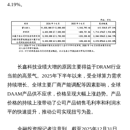
4.19%。
长鑫科技业绩大增的原因主要得益于DRAM行业
当前的高景气。2025年下半年以来，受全球算力需求
持续增长、全球主要厂商产能调配等因素影响，全球
DAAM产品供不应求，价格呈现大幅上涨趋势。产品
价格的持续上涨带动了公司产品销售毛利率和利润水
平的快速提升，推动公司实现扭亏为盈。
金融投资报记者注意到，截至2025年12月31日，