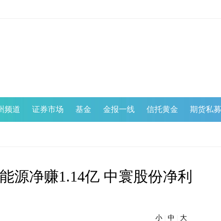
州频道
证券市场
基金
金报一线
信托黄金
期货私
源净赚1.14亿 中寰股份净利
小
|
中
|
大