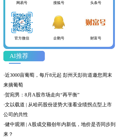
网易号
搜狐号
头条号
官方微信
企鹅号
财富号
AI推荐
一点号
百家号
网易号
·
近3000亩葡萄，每斤8元起 彭州天彭街道邀您周末
来摘葡萄
·
贺宛男：8月A股市场走向“再平衡”
·
文以载道 | 从哈药股份逆势大涨看业绩拐点型上市
搜狐号
头条号
公司的共性
·
健中观潮 | A股成交额创年内新低，地价是否同步到
来？