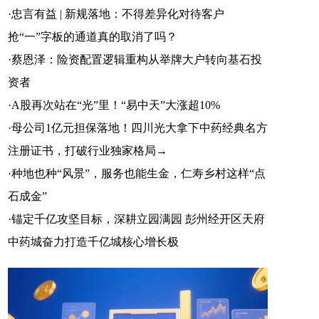
·
忠言有益 | 新规落地：不得差异化对待客户
抢“一”字板的通道真的取消了吗？
·
蔡恩泽：险资配置逻辑重构从举牌大户转向基石投
资者
·
A股再次站在“光”里！“易中天”大涨超10%
·
母公司1亿元担保落地！四川光大拿下中药经典名方
注册证书，打破行业独家格局→
·
种地也种“风景”，服务也能生金，仁寿乡村这样“点
石成金”
·
锚定千亿攻坚目标，深耕立园满园 彭州经开区天府
中药城奋力打造千亿城核心增长极