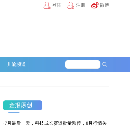
登陆
注册
微博
官方微信
企鹅号
财富号
一点号
百家号
网易号
募
川渝频道
搜狐号
头条号
官方微信
金报原创
·
7月最后一天，科技成长赛道批量涨停，8月行情关
企鹅号
财富号
一点号