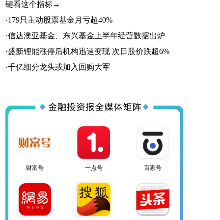
键看这个指标→
·
179只主动股票基金月亏超40%
·
信达澳亚基金、东兴基金上半年经营数据出炉
·
盛新锂能涨停后机构迅速变现 次日股价跌超6%
百家号
网易号
搜狐号
·
千亿细分龙头或加入回购大军
头条号
官方微信
企鹅号
财富号
一点号
百家号