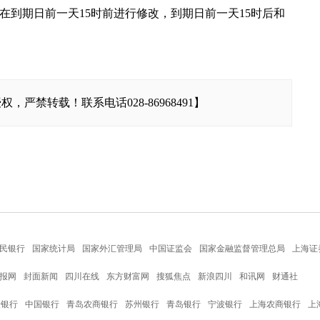
在到期日前一天15时前进行修改，到期日前一天15时后和
严禁转载！联系电话028-86968491】
民银行
国家统计局
国家外汇管理局
中国证监会
国家金融监督管理总局
上海证
报网
封面新闻
四川在线
东方财富网
搜狐焦点
新浪四川
和讯网
财通社
设银行
中国银行
青岛农商银行
苏州银行
青岛银行
宁波银行
上海农商银行
上