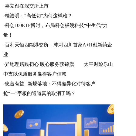
官方微信
企鹅号
财富号
·
嘉立创在深交所上市
·
桂浩明：“高低切”为何这样难？
·
科创100ETF博时，布局科创板硬科技“中生代”力
量！
一点号
百家号
网易号
·
百利天恒四闯港交所，冲刺四川首家A+H创新药企
业
·
异地理赔践初心 暖心服务获锦旗——太平财险乐山
搜狐号
头条号
中支以优质服务赢得客户信赖
·
忠言有益 | 新规落地：不得差异化对待客户
抢“一”字板的通道真的取消了吗？