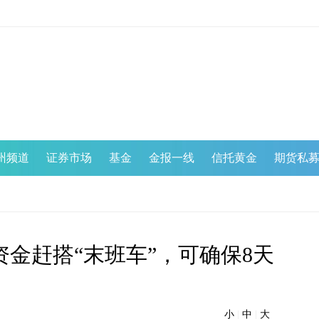
州频道
证券市场
基金
金报一线
信托黄金
期货私
金赶搭“末班车”，可确保8天
小
|
中
|
大