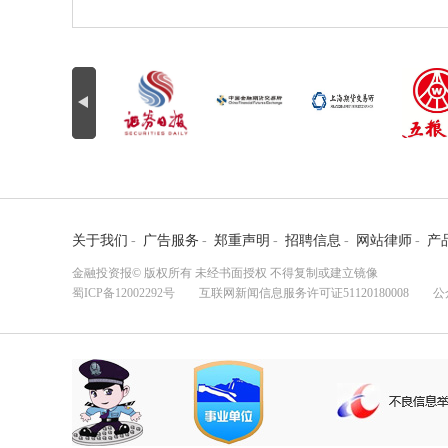
关于我们
-
广告服务
-
郑重声明
-
招聘信息
-
网站律师
-
产
金融投资报© 版权所有 未经书面授权 不得复制或建立镜像
蜀ICP备12002292号
互联网新闻信息服务许可证51120180008 公众监督