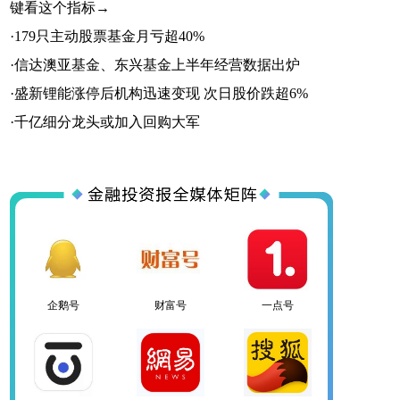
键看这个指标→
·
179只主动股票基金月亏超40%
·
信达澳亚基金、东兴基金上半年经营数据出炉
一点号
百家号
网易号
·
盛新锂能涨停后机构迅速变现 次日股价跌超6%
·
千亿细分龙头或加入回购大军
搜狐号
头条号
官方微信
企鹅号
财富号
一点号
百家号
网易号
搜狐号