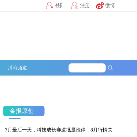
登陆
注册
微博
募
川渝频道
金报原创
·
7月最后一天，科技成长赛道批量涨停，8月行情关
官方微信
企鹅号
财富号