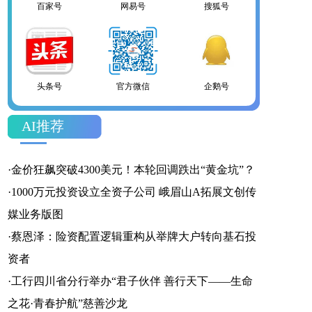
头条号
官方微信
企鹅号
AI推荐
财富号
一点号
百家号
·
金价狂飙突破4300美元！本轮回调跌出“黄金坑”？
·
1000万元投资设立全资子公司 峨眉山A拓展文创传
媒业务版图
·
蔡恩泽：险资配置逻辑重构从举牌大户转向基石投
网易号
搜狐号
头条号
资者
·
工行四川省分行举办“君子伙伴 善行天下——生命
之花·青春护航”慈善沙龙