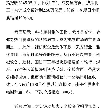
指报收3845.35点，下跌1.7%。成交量方面，沪深北
三市合计成交额达到2.58万亿元，较前一交易日小幅
萎缩逾100亿元。
盘面显示，科技题材集体回撤，尤其是光学、存
储等热门赛道标的跌幅居前，成为拖累市场的主要原
因之一。此外，锂矿概念股集体下跌，天齐锂业、雅
化集团、盛新锂能等多股跌停。从行业角度来看，机
械设备、建材、国防军工等板块跌幅居前；银行、煤
炭、石油等蓝筹板块则逆势反弹。个股方面，虽然大
盘继续回调，但市场恐慌情绪较前一交易日明显收
敛，全A有近1600只个股以红盘报收，涨停个股也小
幅回升至58只，下跌个股接近3800只。
近段时间，大盘波动加大，个股分化明显加剧，