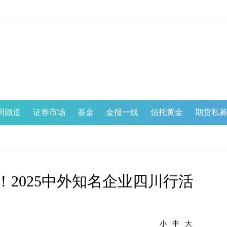
州频道
证券市场
基金
金报一线
信托黄金
期货私
！2025中外知名企业四川行活
小
|
中
|
大