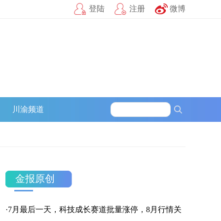
登陆
注册
微博
官方微信
企鹅号
财富号
一点号
百家号
网易号
募
川渝频道
搜狐号
头条号
官方微信
金报原创
·
7月最后一天，科技成长赛道批量涨停，8月行情关
企鹅号
财富号
一点号