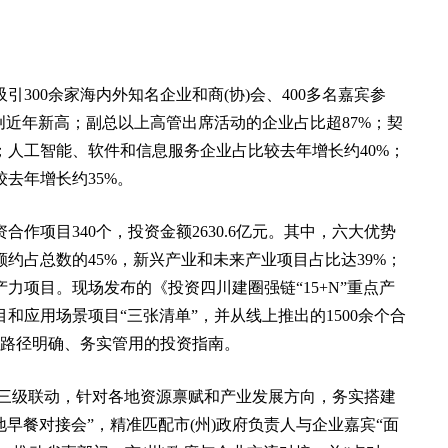
300余家海内外知名企业和商(协)会、400多名嘉宾参
，创近年新高；副总以上高管出席活动的企业占比超87%；契
0%；人工智能、软件和信息服务企业占比较去年增长约40%；
去年增长约35%。
作项目340个，投资金额2630.6亿元。其中，六大优势
金额约占总数的45%，新兴产业和未来产业项目占比达39%；
力项目。现场发布的《投资四川建圈强链“15+N”重点产
应用场景项目“三张清单”，并从线上推出的1500余个合
供路径明确、务实管用的投资指南。
县)三级联动，针对各地资源禀赋和产业发展方向，务实搭建
早餐对接会”，精准匹配市(州)政府负责人与企业嘉宾“面