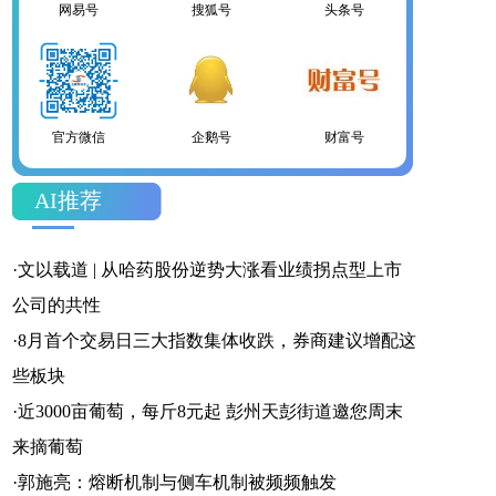
网易号
搜狐号
头条号
官方微信
企鹅号
财富号
AI推荐
一点号
百家号
网易号
·
文以载道 | 从哈药股份逆势大涨看业绩拐点型上市
公司的共性
·
8月首个交易日三大指数集体收跌，券商建议增配这
些板块
搜狐号
头条号
·
近3000亩葡萄，每斤8元起 彭州天彭街道邀您周末
来摘葡萄
·
郭施亮：熔断机制与侧车机制被频频触发