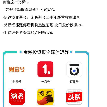
键看这个指标→
·
179只主动股票基金月亏超40%
·
信达澳亚基金、东兴基金上半年经营数据出炉
·
盛新锂能涨停后机构迅速变现 次日股价跌超6%
百家号
网易号
搜狐号
·
千亿细分龙头或加入回购大军
头条号
官方微信
企鹅号
财富号
一点号
百家号