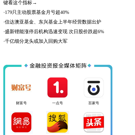
键看这个指标→
·
179只主动股票基金月亏超40%
·
信达澳亚基金、东兴基金上半年经营数据出炉
·
盛新锂能涨停后机构迅速变现 次日股价跌超6%
百家号
网易号
搜狐号
·
千亿细分龙头或加入回购大军
头条号
官方微信
企鹅号
财富号
一点号
百家号