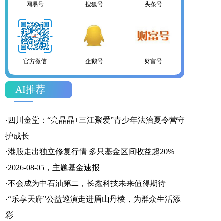
网易号
搜狐号
头条号
官方微信
企鹅号
财富号
AI推荐
一点号
百家号
网易号
·
四川金堂：“亮晶晶+三江聚爱”青少年法治夏令营守
护成长
·
港股走出独立修复行情 多只基金区间收益超20%
·
2026-08-05，主题基金速报
搜狐号
头条号
·
不会成为中石油第二，长鑫科技未来值得期待
·
“乐享天府”公益巡演走进眉山丹棱，为群众生活添
彩