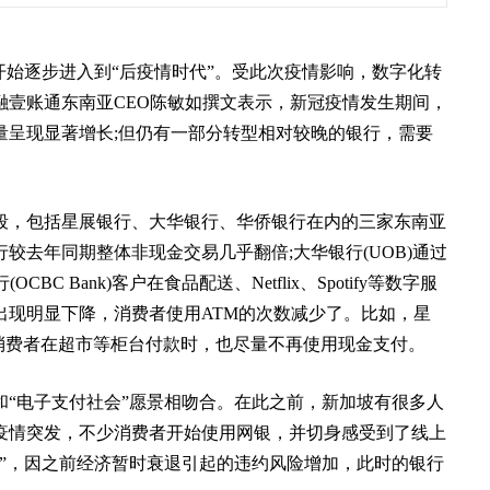
开始逐步进入到“后疫情时代”。受此次疫情影响，数字化转
融壹账通东南亚CEO陈敏如撰文表示，新冠疫情发生期间，
量呈现显著增长;但仍有一部分转型相对较晚的银行，需要
阶段，包括星展银行、大华银行、华侨银行在内的三家东南亚
较去年同期整体非现金交易几乎翻倍;大华银行(UOB)通过
 Bank)客户在食品配送、Netflix、Spotify等数字服
出现明显下降，消费者使用ATM的次数减少了。比如，星
消费者在超市等柜台付款时，也尽量不再使用现金支付。
“电子支付社会”愿景相吻合。在此之前，新加坡有很多人
疫情突发，不少消费者开始使用网银，并切身感受到了线上
”，因之前经济暂时衰退引起的违约风险增加，此时的银行