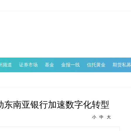
州频道
证券市场
基金
金报一线
信托黄金
期货私
动东南亚银行加速数字化转型
小
|
中
|
大