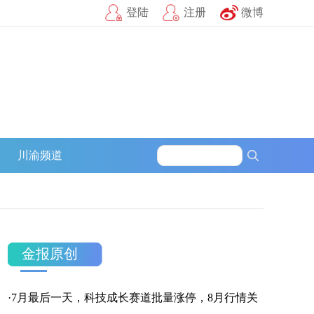
登陆
注册
微博
官方微信
企鹅号
财富号
一点号
百家号
网易号
募
川渝频道
搜狐号
头条号
官方微信
金报原创
·
7月最后一天，科技成长赛道批量涨停，8月行情关
企鹅号
财富号
一点号