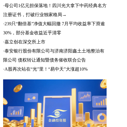
·
母公司1亿元担保落地！四川光大拿下中药经典名方
注册证书，打破行业独家格局→
·
239只“翻倍基”净值大幅回撤 7月平均收益率下滑逾
30%，部分基金收益近乎清零
·
嘉立创在深交所上市
·
泰安银行股份有限公司与济南济阳鑫土土地整治有
限公司 债权转让通知暨债务催收联合公告
·
A股再次站在“光”里！“易中天”大涨超10%